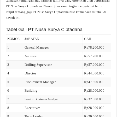
termasuk tunjangan atau fasilitas lainnya yang diberikan oleh perusahaan
PT Nusa Surya Ciptadana. Namun jika kamu ingin mengetahui lebih
lanjut tentang gaji PT Nusa Surya Ciptadana bisa kamu baca di tabel di
bawah ini.
Tabel Gaji PT Nusa Surya Ciptadana
NOMOR
JABATAN
GAJI
1
General Manager
Rp78.200.000
2
Architect
Rp57.200.000
3
Drilling Supervisor
Rp57.200.000
4
Director
Rp44.500.000
5
Procurement Manager
Rp47.300.000
6
Building
Rp28.000.000
7
Senior Business Analyst
Rp32.300.000
8
Executives
Rp28.000.000
9
Team Leader
Rp29.500.000