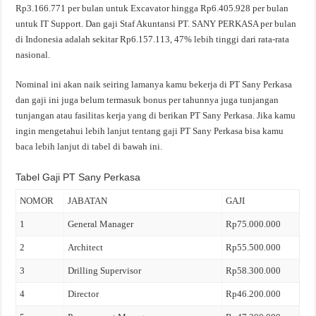
Rp3.166.771 per bulan untuk Excavator hingga Rp6.405.928 per bulan
untuk IT Support. Dan gaji Staf Akuntansi PT. SANY PERKASA per bulan
di Indonesia adalah sekitar Rp6.157.113, 47% lebih tinggi dari rata-rata
nasional.
Nominal ini akan naik seiring lamanya kamu bekerja di PT Sany Perkasa
dan gaji ini juga belum termasuk bonus per tahunnya juga tunjangan
tunjangan atau fasilitas kerja yang di berikan PT Sany Perkasa. Jika kamu
ingin mengetahui lebih lanjut tentang gaji PT Sany Perkasa bisa kamu
baca lebih lanjut di tabel di bawah ini.
Tabel Gaji PT Sany Perkasa
NOMOR
JABATAN
GAJI
1
General Manager
Rp75.000.000
2
Architect
Rp55.500.000
3
Drilling Supervisor
Rp58.300.000
4
Director
Rp46.200.000