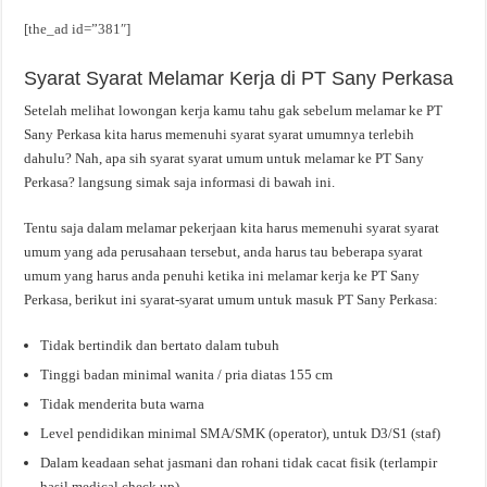
[the_ad id=”381″]
Syarat Syarat Melamar Kerja di PT Sany Perkasa
Setelah melihat lowongan kerja kamu tahu gak sebelum melamar ke PT
Sany Perkasa kita harus memenuhi syarat syarat umumnya terlebih
dahulu? Nah, apa sih syarat syarat umum untuk melamar ke PT Sany
Perkasa? langsung simak saja informasi di bawah ini.
Tentu saja dalam melamar pekerjaan kita harus memenuhi syarat syarat
umum yang ada perusahaan tersebut, anda harus tau beberapa syarat
umum yang harus anda penuhi ketika ini melamar kerja ke PT Sany
Perkasa, berikut ini syarat-syarat umum untuk masuk PT Sany Perkasa:
Tidak bertindik dan bertato dalam tubuh
Tinggi badan minimal wanita / pria diatas 155 cm
Tidak menderita buta warna
Level pendidikan minimal SMA/SMK (operator), untuk D3/S1 (staf)
Dalam keadaan sehat jasmani dan rohani tidak cacat fisik (terlampir
hasil medical check up)