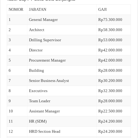
NOMOR
JABATAN
GAJI
1
General Manager
Rp75.300.000
2
Architect
Rp58.300.000
3
Drilling Supervisor
Rp53.000.000
4
Director
Rp42.000.000
5
Procurement Manager
Rp42.000.000
6
Building
Rp28.000.000
7
Senior Business Analyst
Rp30.200.000
8
Executives
Rp32.300.000
9
Team Leader
Rp28.000.000
10
Assistant Manager
Rp22.500.000
11
HR (SDM)
Rp24.200.000
12
HRD Section Head
Rp24.200.000